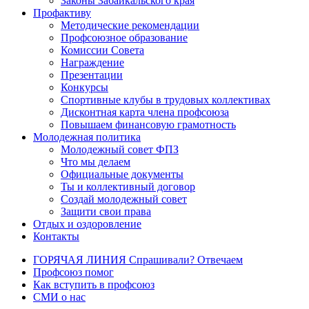
Законы Забайкальского края
Профактиву
Методические рекомендации
Профсоюзное образование
Комиссии Совета
Награждение
Презентации
Конкурсы
Спортивные клубы в трудовых коллективах
Дисконтная карта члена профсоюза
Повышаем финансовую грамотность
Молодежная политика
Молодежный совет ФПЗ
Что мы делаем
Официальные документы
Ты и коллективный договор
Создай молодежный совет
Защити свои права
Отдых и оздоровление
Контакты
ГОРЯЧАЯ ЛИНИЯ Спрашивали? Отвечаем
Профсоюз помог
Как вступить в профсоюз
СМИ о нас