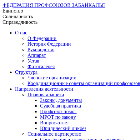
ФЕДЕРАЦИЯ ПРОФСОЮЗОВ ЗАБАЙКАЛЬЯ
Единство
Солидарность
Справедливость
О нас
О Федерации
История Федерации
Руководство
Аппарат
Устав
Фотогалерея
Структура
Членские организации
Координационные советы организаций профсоюзо
Направления деятельности
Правовая защита
Законы, документы
Судебная практика
Профсоюз помог
МРОТ по закону
Вопрос-ответ
Юридический ликбез
Социальное партнерство
Соглашения и коллективные договоры