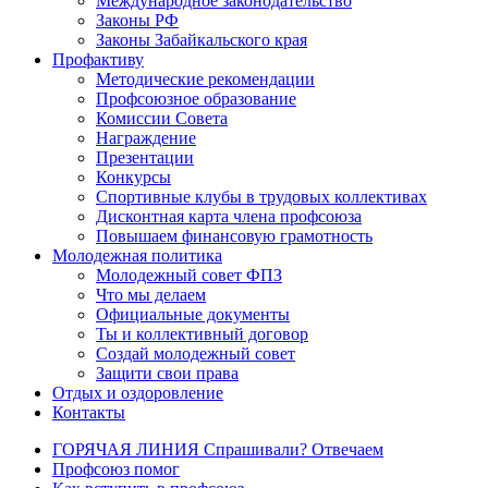
Международное законодательство
Законы РФ
Законы Забайкальского края
Профактиву
Методические рекомендации
Профсоюзное образование
Комиссии Совета
Награждение
Презентации
Конкурсы
Спортивные клубы в трудовых коллективах
Дисконтная карта члена профсоюза
Повышаем финансовую грамотность
Молодежная политика
Молодежный совет ФПЗ
Что мы делаем
Официальные документы
Ты и коллективный договор
Создай молодежный совет
Защити свои права
Отдых и оздоровление
Контакты
ГОРЯЧАЯ ЛИНИЯ Спрашивали? Отвечаем
Профсоюз помог