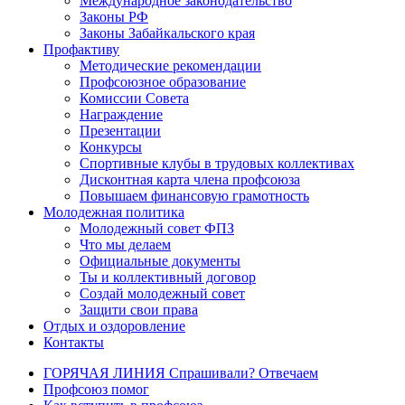
Международное законодательство
Законы РФ
Законы Забайкальского края
Профактиву
Методические рекомендации
Профсоюзное образование
Комиссии Совета
Награждение
Презентации
Конкурсы
Спортивные клубы в трудовых коллективах
Дисконтная карта члена профсоюза
Повышаем финансовую грамотность
Молодежная политика
Молодежный совет ФПЗ
Что мы делаем
Официальные документы
Ты и коллективный договор
Создай молодежный совет
Защити свои права
Отдых и оздоровление
Контакты
ГОРЯЧАЯ ЛИНИЯ Спрашивали? Отвечаем
Профсоюз помог