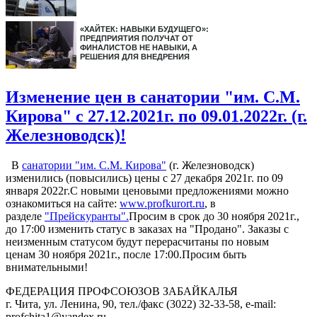
«ХАЙТЕК: НАВЫКИ БУДУЩЕГО»:
ПРЕДПРИЯТИЯ ПОЛУЧАТ ОТ
ФИНАЛИСТОВ НЕ НАВЫКИ, А
РЕШЕНИЯ ДЛЯ ВНЕДРЕНИЯ
Изменение цен в санатории "им. С.М.
Кирова" с 27.12.2021г. по 09.01.2022г. (г.
Железноводск)!
В
санатории "им. С.М. Кирова"
(г. Железноводск)
изменились (повысились) цены с 27 декабря 2021г. по 09
января 2022г.С новыми ценовыми предложениями можно
ознакомиться на сайте:
www.profkurort.ru
, в
разделе
"Прейскуранты".
Просим в срок до 30 ноября 2021г.,
до 17:00 изменить статус в заказах на "Продано". Заказы с
неизменным статусом будут перерасчитаны по новым
ценам 30 ноября 2021г., после 17:00.Просим быть
внимательными!
ФЕДЕРАЦИЯ ПРОФСОЮЗОВ ЗАБАЙКАЛЬЯ
г. Чита, ул. Ленина, 90, тел./факс (3022) 32-33-58, e-mail:
profchita1@yandex.ru