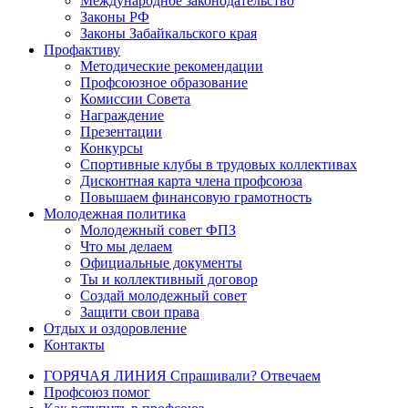
Международное законодательство
Законы РФ
Законы Забайкальского края
Профактиву
Методические рекомендации
Профсоюзное образование
Комиссии Совета
Награждение
Презентации
Конкурсы
Спортивные клубы в трудовых коллективах
Дисконтная карта члена профсоюза
Повышаем финансовую грамотность
Молодежная политика
Молодежный совет ФПЗ
Что мы делаем
Официальные документы
Ты и коллективный договор
Создай молодежный совет
Защити свои права
Отдых и оздоровление
Контакты
ГОРЯЧАЯ ЛИНИЯ Спрашивали? Отвечаем
Профсоюз помог