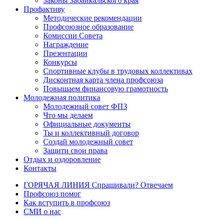
Законы Забайкальского края
Профактиву
Методические рекомендации
Профсоюзное образование
Комиссии Совета
Награждение
Презентации
Конкурсы
Спортивные клубы в трудовых коллективах
Дисконтная карта члена профсоюза
Повышаем финансовую грамотность
Молодежная политика
Молодежный совет ФПЗ
Что мы делаем
Официальные документы
Ты и коллективный договор
Создай молодежный совет
Защити свои права
Отдых и оздоровление
Контакты
ГОРЯЧАЯ ЛИНИЯ Спрашивали? Отвечаем
Профсоюз помог
Как вступить в профсоюз
СМИ о нас