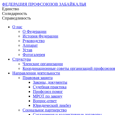
ФЕДЕРАЦИЯ ПРОФСОЮЗОВ ЗАБАЙКАЛЬЯ
Единство
Солидарность
Справедливость
О нас
О Федерации
История Федерации
Руководство
Аппарат
Устав
Фотогалерея
Структура
Членские организации
Координационные советы организаций профсоюзо
Направления деятельности
Правовая защита
Законы, документы
Судебная практика
Профсоюз помог
МРОТ по закону
Вопрос-ответ
Юридический ликбез
Социальное партнерство
Соглашения и коллективные договоры