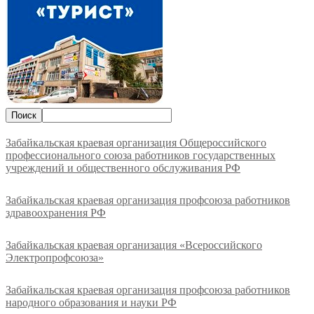
Забайкальская краевая организация Общероссийского
профессионального союза работников государственных
учреждений и общественного обслуживания РФ
Забайкальская краевая организация профсоюза работников
здравоохранения РФ
Забайкальская краевая организация «Всероссийского
Электропрофсоюза»
Забайкальская краевая организация профсоюза работников
народного образования и науки РФ