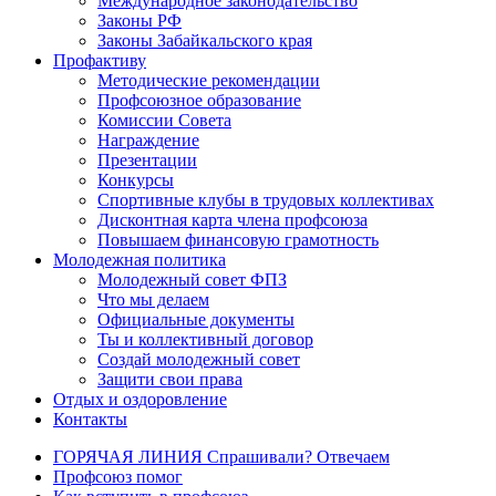
Международное законодательство
Законы РФ
Законы Забайкальского края
Профактиву
Методические рекомендации
Профсоюзное образование
Комиссии Совета
Награждение
Презентации
Конкурсы
Спортивные клубы в трудовых коллективах
Дисконтная карта члена профсоюза
Повышаем финансовую грамотность
Молодежная политика
Молодежный совет ФПЗ
Что мы делаем
Официальные документы
Ты и коллективный договор
Создай молодежный совет
Защити свои права
Отдых и оздоровление
Контакты
ГОРЯЧАЯ ЛИНИЯ Спрашивали? Отвечаем
Профсоюз помог