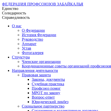
ФЕДЕРАЦИЯ ПРОФСОЮЗОВ ЗАБАЙКАЛЬЯ
Единство
Солидарность
Справедливость
О нас
О Федерации
История Федерации
Руководство
Аппарат
Устав
Фотогалерея
Структура
Членские организации
Координационные советы организаций профсоюзо
Направления деятельности
Правовая защита
Законы, документы
Судебная практика
Профсоюз помог
МРОТ по закону
Вопрос-ответ
Юридический ликбез
Социальное партнерство
Соглашения и коллективные договоры