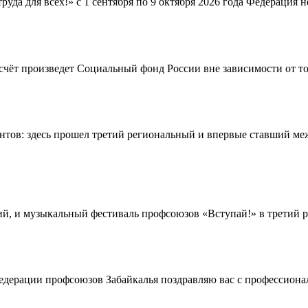
руда для всех!» с 1 сентября по 9 октября 2026 года Федерация
чёт произведет Социальный фонд России вне зависимости от тог
антов: здесь прошел третий региональный и впервые ставший 
й, и музыкальный фестиваль профсоюзов «Вступай!» в третий ра
едерации профсоюзов Забайкалья поздравляю вас с профессиона