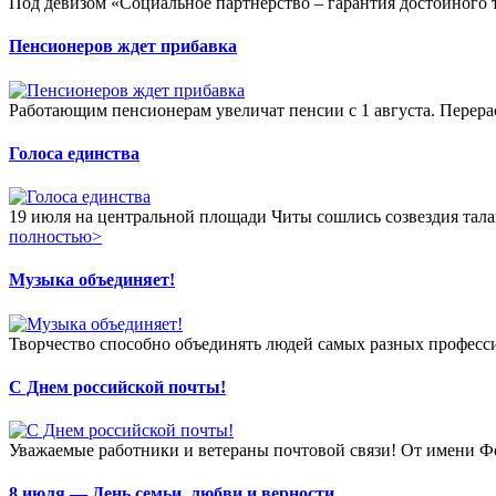
Под девизом «Социальное партнёрство – гарантия достойного т
Пенсионеров ждет прибавка
Работающим пенсионерам увеличат пенсии с 1 августа. Перерас
Голоса единства
19 июля на центральной площади Читы сошлись созвездия тал
полностью>
Музыка объединяет!
Творчество способно объединять людей самых разных професси
С Днем российской почты!
Уважаемые работники и ветераны почтовой связи! От имени Ф
8 июля — День семьи, любви и верности