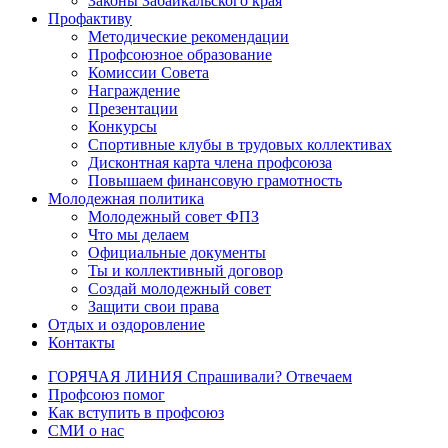
Законы Забайкальского края
Профактиву
Методические рекомендации
Профсоюзное образование
Комиссии Совета
Награждение
Презентации
Конкурсы
Спортивные клубы в трудовых коллективах
Дисконтная карта члена профсоюза
Повышаем финансовую грамотность
Молодежная политика
Молодежный совет ФПЗ
Что мы делаем
Официальные документы
Ты и коллективный договор
Создай молодежный совет
Защити свои права
Отдых и оздоровление
Контакты
ГОРЯЧАЯ ЛИНИЯ Спрашивали? Отвечаем
Профсоюз помог
Как вступить в профсоюз
СМИ о нас