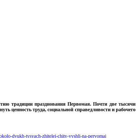
етию традиции празднования Первомая. Почти две тысячи
уть ценность труда, социальной справедливости и рабочего
okolo-dvukh-tysyach-zhitelej-chity-vyshli-na-pervomaj