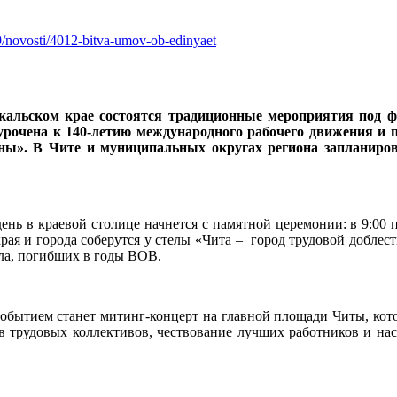
9/novosti/4012-bitva-umov-ob-edinyaet
йкальском крае состоятся традиционные мероприятия под 
урочена к 140-летию международного рабочего движения и 
аны». В Чите и муниципальных округах региона запланиро
ень в краевой столице начнется с памятной церемонии: в 9:00
рая и города соберутся у стелы «Чита – город трудовой доблес
ла, погибших в годы ВОВ.
обытием станет митинг-концерт на главной площади Читы, кото
в трудовых коллективов, чествование лучших работников и на