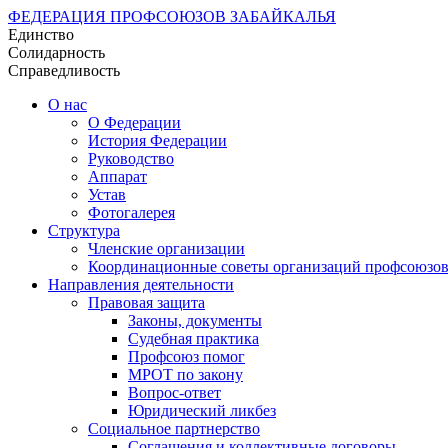
ФЕДЕРАЦИЯ ПРОФСОЮЗОВ ЗАБАЙКАЛЬЯ
Единство
Солидарность
Справедливость
О нас
О Федерации
История Федерации
Руководство
Аппарат
Устав
Фотогалерея
Структура
Членские организации
Координационные советы организаций профсоюзо
Направления деятельности
Правовая защита
Законы, документы
Судебная практика
Профсоюз помог
МРОТ по закону
Вопрос-ответ
Юридический ликбез
Социальное партнерство
Соглашения и коллективные договоры