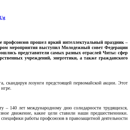
yUg
е профсоюзов прошел яркий интеллектуальный праздник –
ором мероприятия выступил Молодежный совет Федерации
сошлись представители самых разных отраслей Читы: сфер
арственных учреждений, энергетики, а также гражданского
а, скандируя лозунги предстоящей первомайской акции. Этот
 игре.
ту – 140 лет международному дню солидарности трудящихся,
юзное движение, какие цели ставили наши предшественники.
й специфики работы профсоюзов в правозащитной деятельности