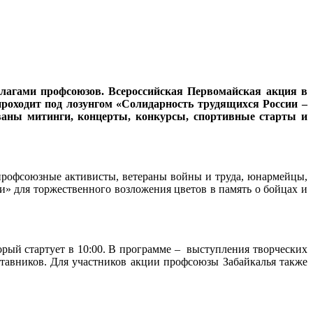
флагами профсоюзов. Всероссийская Первомайская акция в
проходит под лозунгом «Солидарность трудящихся России –
ваны митинги, концерты, конкурсы, спортивные старты и
 профсоюзные активисты, ветераны войны и труда, юнармейцы,
ти» для торжественного возложения цветов в память о бойцах и
рый стартует в 10:00. В программе – выступления творческих
ставников. Для участников акции профсоюзы Забайкалья также