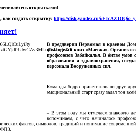
бменивайтесь открытками!
, как создать открытку:
https://disk.yandex.ru/i/E1cAZ1OQio_
няет!
В преддверии Первомая в краевом Дом
командный квиз «Маевка». Организат
профсоюзов Забайкалья. В битве умов 
образования и здравоохранения, госуд
персонала Вооруженных сил.
Команды бодро приветствовали друг друг
эмоциональный старт сразу задал тон всей
– В этом году мы отмечаем знаковую да
вспоминаем, с чего начиналось профсо
торических фактов, символов, традиций и понимание современно
 ФПЗ.