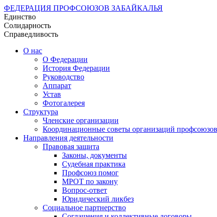
ФЕДЕРАЦИЯ ПРОФСОЮЗОВ ЗАБАЙКАЛЬЯ
Единство
Солидарность
Справедливость
О нас
О Федерации
История Федерации
Руководство
Аппарат
Устав
Фотогалерея
Структура
Членские организации
Координационные советы организаций профсоюзо
Направления деятельности
Правовая защита
Законы, документы
Судебная практика
Профсоюз помог
МРОТ по закону
Вопрос-ответ
Юридический ликбез
Социальное партнерство
Соглашения и коллективные договоры