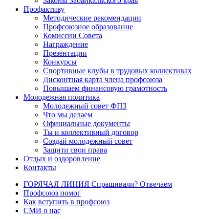
Законы Забайкальского края
Профактиву
Методические рекомендации
Профсоюзное образование
Комиссии Совета
Награждение
Презентации
Конкурсы
Спортивные клубы в трудовых коллективах
Дисконтная карта члена профсоюза
Повышаем финансовую грамотность
Молодежная политика
Молодежный совет ФПЗ
Что мы делаем
Официальные документы
Ты и коллективный договор
Создай молодежный совет
Защити свои права
Отдых и оздоровление
Контакты
ГОРЯЧАЯ ЛИНИЯ Спрашивали? Отвечаем
Профсоюз помог
Как вступить в профсоюз
СМИ о нас