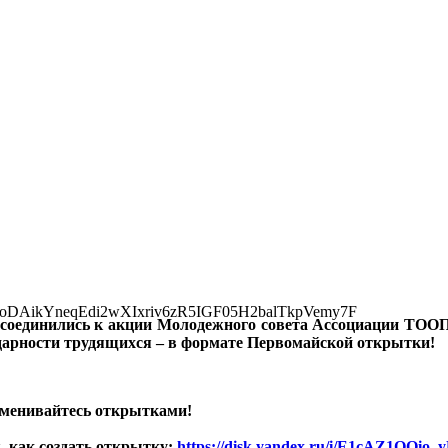
соединились к акции Молодежного совета Ассоциации ТООП
арности трудящихся – в формате Первомайской открытки!
бменивайтесь открытками!
, как создать открытку:
https://disk.yandex.ru/i/E1cAZ1OQio_