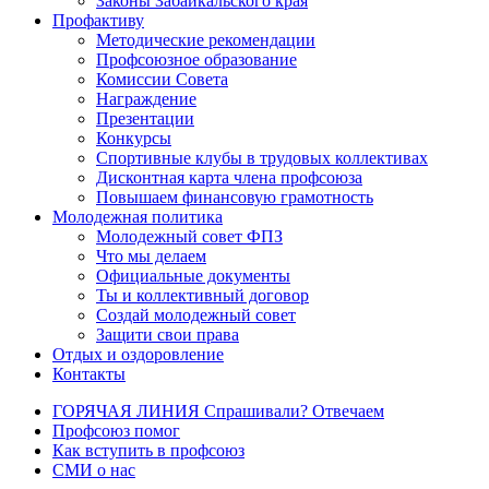
Законы Забайкальского края
Профактиву
Методические рекомендации
Профсоюзное образование
Комиссии Совета
Награждение
Презентации
Конкурсы
Спортивные клубы в трудовых коллективах
Дисконтная карта члена профсоюза
Повышаем финансовую грамотность
Молодежная политика
Молодежный совет ФПЗ
Что мы делаем
Официальные документы
Ты и коллективный договор
Создай молодежный совет
Защити свои права
Отдых и оздоровление
Контакты
ГОРЯЧАЯ ЛИНИЯ Спрашивали? Отвечаем
Профсоюз помог
Как вступить в профсоюз
СМИ о нас