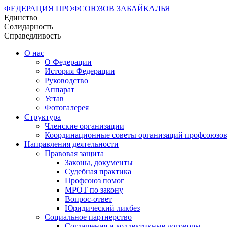
ФЕДЕРАЦИЯ ПРОФСОЮЗОВ ЗАБАЙКАЛЬЯ
Единство
Солидарность
Справедливость
О нас
О Федерации
История Федерации
Руководство
Аппарат
Устав
Фотогалерея
Структура
Членские организации
Координационные советы организаций профсоюзо
Направления деятельности
Правовая защита
Законы, документы
Судебная практика
Профсоюз помог
МРОТ по закону
Вопрос-ответ
Юридический ликбез
Социальное партнерство
Соглашения и коллективные договоры