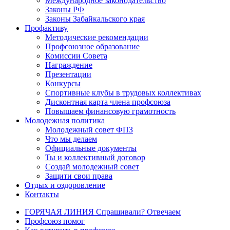
Международное законодательство
Законы РФ
Законы Забайкальского края
Профактиву
Методические рекомендации
Профсоюзное образование
Комиссии Совета
Награждение
Презентации
Конкурсы
Спортивные клубы в трудовых коллективах
Дисконтная карта члена профсоюза
Повышаем финансовую грамотность
Молодежная политика
Молодежный совет ФПЗ
Что мы делаем
Официальные документы
Ты и коллективный договор
Создай молодежный совет
Защити свои права
Отдых и оздоровление
Контакты
ГОРЯЧАЯ ЛИНИЯ Спрашивали? Отвечаем
Профсоюз помог