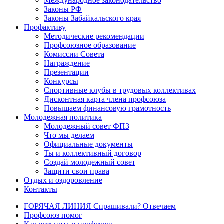
Международное законодательство
Законы РФ
Законы Забайкальского края
Профактиву
Методические рекомендации
Профсоюзное образование
Комиссии Совета
Награждение
Презентации
Конкурсы
Спортивные клубы в трудовых коллективах
Дисконтная карта члена профсоюза
Повышаем финансовую грамотность
Молодежная политика
Молодежный совет ФПЗ
Что мы делаем
Официальные документы
Ты и коллективный договор
Создай молодежный совет
Защити свои права
Отдых и оздоровление
Контакты
ГОРЯЧАЯ ЛИНИЯ Спрашивали? Отвечаем
Профсоюз помог