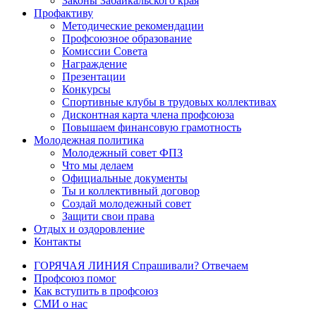
Законы Забайкальского края
Профактиву
Методические рекомендации
Профсоюзное образование
Комиссии Совета
Награждение
Презентации
Конкурсы
Спортивные клубы в трудовых коллективах
Дисконтная карта члена профсоюза
Повышаем финансовую грамотность
Молодежная политика
Молодежный совет ФПЗ
Что мы делаем
Официальные документы
Ты и коллективный договор
Создай молодежный совет
Защити свои права
Отдых и оздоровление
Контакты
ГОРЯЧАЯ ЛИНИЯ Спрашивали? Отвечаем
Профсоюз помог
Как вступить в профсоюз
СМИ о нас