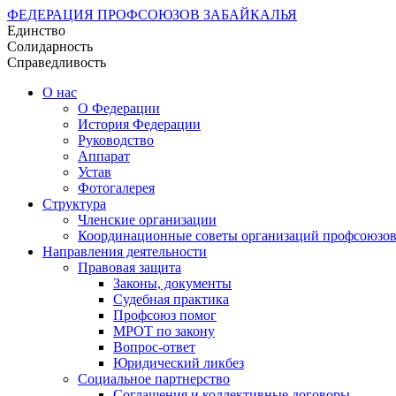
ФЕДЕРАЦИЯ ПРОФСОЮЗОВ ЗАБАЙКАЛЬЯ
Единство
Солидарность
Справедливость
О нас
О Федерации
История Федерации
Руководство
Аппарат
Устав
Фотогалерея
Структура
Членские организации
Координационные советы организаций профсоюзо
Направления деятельности
Правовая защита
Законы, документы
Судебная практика
Профсоюз помог
МРОТ по закону
Вопрос-ответ
Юридический ликбез
Социальное партнерство
Соглашения и коллективные договоры