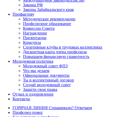
Международное законодательство
Законы РФ
Законы Забайкальского края
Профактиву
Методические рекомендации
Профсоюзное образование
Комиссии Совета
Награждение
Презентации
Конкурсы
Спортивные клубы в трудовых коллективах
Дисконтная карта члена профсоюза
Повышаем финансовую грамотность
Молодежная политика
Молодежный совет ФПЗ
Что мы делаем
Официальные документы
Ты и коллективный договор
Создай молодежный совет
Защити свои права
Отдых и оздоровление
Контакты
ГОРЯЧАЯ ЛИНИЯ Спрашивали? Отвечаем
Профсоюз помог