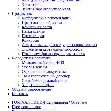
Международное законодательство
Законы РФ
Законы Забайкальского края
Профактиву
Методические рекомендации
Профсоюзное образование
Комиссии Совета
Награждение
Презентации
Конкурсы
Спортивные клубы в трудовых коллективах
Дисконтная карта члена профсоюза
Повышаем финансовую грамотность
Молодежная политика
Молодежный совет ФПЗ
Что мы делаем
Официальные документы
Ты и коллективный договор
Создай молодежный совет
Защити свои права
Отдых и оздоровление
Контакты
ГОРЯЧАЯ ЛИНИЯ Спрашивали? Отвечаем
Профсоюз помог