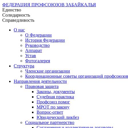
ФЕДЕРАЦИЯ ПРОФСОЮЗОВ ЗАБАЙКАЛЬЯ
Единство
Солидарность
Справедливость
О нас
О Федерации
История Федерации
Руководство
Аппарат
Устав
Фотогалерея
Структура
Членские организации
Координационные советы организаций профсоюзо
Направления деятельности
Правовая защита
Законы, документы
Судебная практика
Профсоюз помог
МРОТ по закону
Вопрос-ответ
Юридический ликбез
Социальное партнерство
Соглашения и коллективные договоры