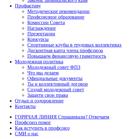
Законы Забайкальского края
Профактиву
Методические рекомендации
Профсоюзное образование
Комиссии Совета
Награждение
Презентации
Конкурсы
Спортивные клубы в трудовых коллективах
Дисконтная карта члена профсоюза
Повышаем финансовую грамотность
Молодежная политика
Молодежный совет ФПЗ
Что мы делаем
Официальные документы
Ты и коллективный договор
Создай молодежный совет
Защити свои права
Отдых и оздоровление
Контакты
ГОРЯЧАЯ ЛИНИЯ Спрашивали? Отвечаем
Профсоюз помог
Как вступить в профсоюз
СМИ о нас