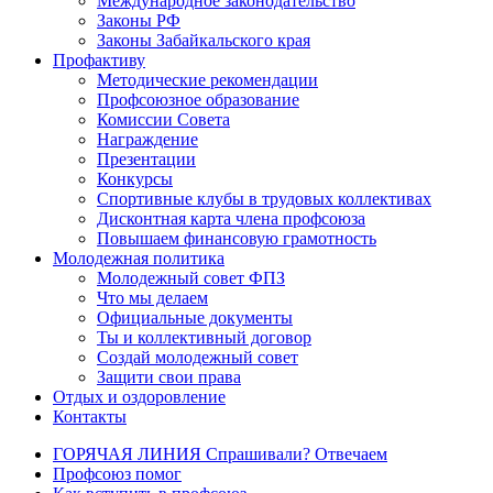
Международное законодательство
Законы РФ
Законы Забайкальского края
Профактиву
Методические рекомендации
Профсоюзное образование
Комиссии Совета
Награждение
Презентации
Конкурсы
Спортивные клубы в трудовых коллективах
Дисконтная карта члена профсоюза
Повышаем финансовую грамотность
Молодежная политика
Молодежный совет ФПЗ
Что мы делаем
Официальные документы
Ты и коллективный договор
Создай молодежный совет
Защити свои права
Отдых и оздоровление
Контакты
ГОРЯЧАЯ ЛИНИЯ Спрашивали? Отвечаем
Профсоюз помог