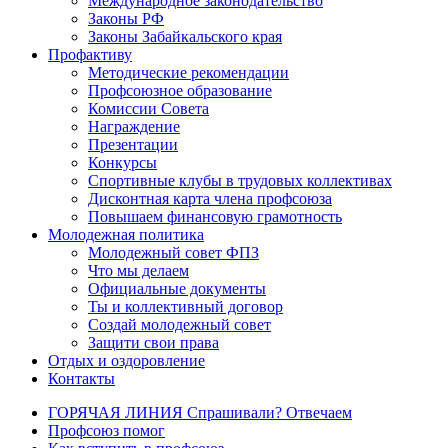
Международное законодательство
Законы РФ
Законы Забайкальского края
Профактиву
Методические рекомендации
Профсоюзное образование
Комиссии Совета
Награждение
Презентации
Конкурсы
Спортивные клубы в трудовых коллективах
Дисконтная карта члена профсоюза
Повышаем финансовую грамотность
Молодежная политика
Молодежный совет ФПЗ
Что мы делаем
Официальные документы
Ты и коллективный договор
Создай молодежный совет
Защити свои права
Отдых и оздоровление
Контакты
ГОРЯЧАЯ ЛИНИЯ Спрашивали? Отвечаем
Профсоюз помог