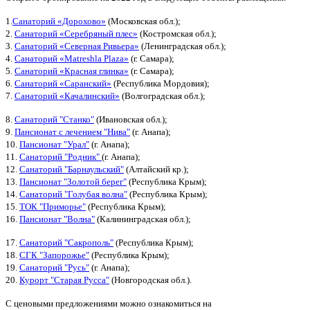
1.
Санаторий «Дорохово»
(Московская обл.);
2.
Санаторий «Серебряный плес»
(Костромская обл.);
3.
Санаторий «Северная Ривьера»
(Ленинградская обл.);
4.
Санаторий «Matreshla Plaza»
(г. Самара);
5.
Санаторий «Красная глинка»
(г. Самара);
6.
Санаторий «Саранский»
(Республика Мордовия);
7.
Санаторий «Качалинский»
(Волгоградская обл.);
8.
Санаторий "Станко"
(Ивановская обл.);
9.
Пансионат с лечением "Нива"
(г. Анапа);
10.
Пансионат "Урал"
(г. Анапа);
11.
Санаторий "Родник"
(г. Анапа);
12.
Санаторий "Барнаульский"
(Алтайский кр.);
13.
Пансионат "Золотой берег"
(Республика Крым);
14.
Санаторий "Голубая волна"
(Республика Крым);
15.
ТОК "Приморье"
(Республика Крым);
16.
Пансионат "Волна"
(Калининградская обл.);
17.
Санаторий "Сакрополь"
(Республика Крым);
18.
СГК "Запорожье"
(Республика Крым);
19.
Санаторий "Русь"
(г. Анапа);
20.
Курорт "Старая Русса"
(Новгородская обл.).
С ценовыми предложениями можно ознакомиться на