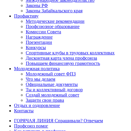
Международное законодательство
Законы РФ
Законы Забайкальского края
Профактиву
Методические рекомендации
Профсоюзное образование
Комиссии Совета
Награждение
Презентации
Конкурсы
Спортивные клубы в трудовых коллективах
Дисконтная карта члена профсоюза
Повышаем финансовую грамотность
Молодежная политика
Молодежный совет ФПЗ
Что мы делаем
Официальные документы
Ты и коллективный договор
Создай молодежный совет
Защити свои права
Отдых и оздоровление
Контакты
ГОРЯЧАЯ ЛИНИЯ Спрашивали? Отвечаем
Профсоюз помог