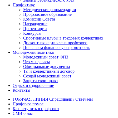
Законы Забайкальского края
Профактиву
Методические рекомендации
Профсоюзное образование
Комиссии Совета
Награждение
Презентации
Конкурсы
Спортивные клубы в трудовых коллективах
Дисконтная карта члена профсоюза
Повышаем финансовую грамотность
Молодежная политика
Молодежный совет ФПЗ
Что мы делаем
Официальные документы
Ты и коллективный договор
Создай молодежный совет
Защити свои права
Отдых и оздоровление
Контакты
ГОРЯЧАЯ ЛИНИЯ Спрашивали? Отвечаем
Профсоюз помог
Как вступить в профсоюз
СМИ о нас