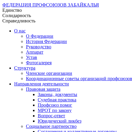
ФЕДЕРАЦИЯ ПРОФСОЮЗОВ ЗАБАЙКАЛЬЯ
Единство
Солидарность
Справедливость
О нас
О Федерации
История Федерации
Руководство
Аппарат
Устав
Фотогалерея
Структура
Членские организации
Координационные советы организаций профсоюзо
Направления деятельности
Правовая защита
Законы, документы
Судебная практика
Профсоюз помог
МРОТ по закону
Вопрос-ответ
Юридический ликбез
Социальное партнерство
Соглашения и коллективные договоры