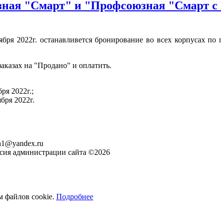
ная "Смарт" и "Профсоюзная "Смарт с 
тября 2022г. останавливется бронирование во всех корпусах п
 заказах на "Продано" и оплатить.
ря 2022г.;
ября 2022г.
ita1@yandex.ru
асия администрации сайта ©2026
м файлов cookie.
Подробнее