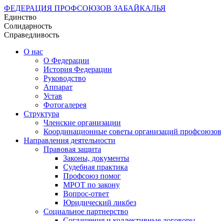
ФЕДЕРАЦИЯ ПРОФСОЮЗОВ ЗАБАЙКАЛЬЯ
Единство
Солидарность
Справедливость
О нас
О Федерации
История Федерации
Руководство
Аппарат
Устав
Фотогалерея
Структура
Членские организации
Координационные советы организаций профсоюзо
Направления деятельности
Правовая защита
Законы, документы
Судебная практика
Профсоюз помог
МРОТ по закону
Вопрос-ответ
Юридический ликбез
Социальное партнерство
Соглашения и коллективные договоры