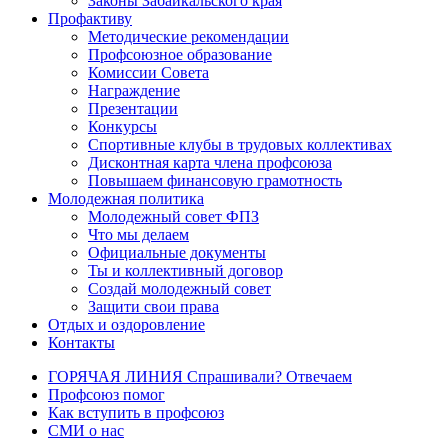
Законы Забайкальского края
Профактиву
Методические рекомендации
Профсоюзное образование
Комиссии Совета
Награждение
Презентации
Конкурсы
Спортивные клубы в трудовых коллективах
Дисконтная карта члена профсоюза
Повышаем финансовую грамотность
Молодежная политика
Молодежный совет ФПЗ
Что мы делаем
Официальные документы
Ты и коллективный договор
Создай молодежный совет
Защити свои права
Отдых и оздоровление
Контакты
ГОРЯЧАЯ ЛИНИЯ Спрашивали? Отвечаем
Профсоюз помог
Как вступить в профсоюз
СМИ о нас