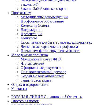
Международное законодательство
Законы РФ
Законы Забайкальского края
Профактиву
Методические рекомендации
Профсоюзное образование
Комиссии Совета
Награждение
Презентации
Конкурсы
Спортивные клубы в трудовых коллективах
Дисконтная карта члена профсоюза
Повышаем финансовую грамотность
Молодежная политика
Молодежный совет ФПЗ
Что мы делаем
Официальные документы
Ты и коллективный договор
Создай молодежный совет
Защити свои права
Отдых и оздоровление
Контакты
ГОРЯЧАЯ ЛИНИЯ Спрашивали? Отвечаем
Профсоюз помог