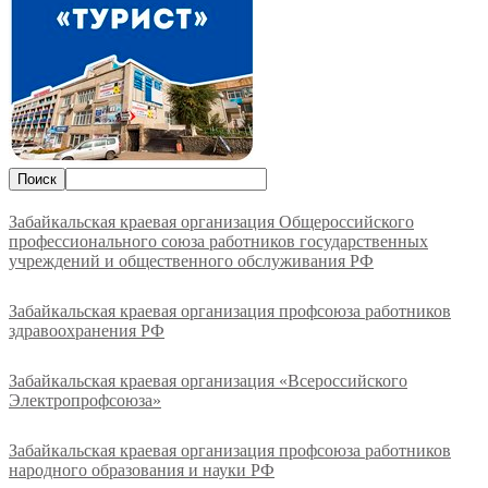
Забайкальская краевая организация Общероссийского
профессионального союза работников государственных
учреждений и общественного обслуживания РФ
Забайкальская краевая организация профсоюза работников
здравоохранения РФ
Забайкальская краевая организация «Всероссийского
Электропрофсоюза»
Забайкальская краевая организация профсоюза работников
народного образования и науки РФ